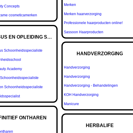
Merken
ty Concepts
Merken haarverzorging
rzame cosmeticamerken
Professionele haarproducten online!
Sassoon Haarproducten
US EN OPLEIDING SCHOONHEID
us Schoonheidsspecialiste
HANDVERZORGING
nheidsschool
Handverzorging
auty Academy
Handverzorging
 Schoonheidsspecialiste
Handverzorging - Behandelingen
en Schoonheidsspecialiste
KOH Handverzorging
dsspecialist
Manicure
FINITIEF ONTHAREN
HERBALIFE
 ontharen