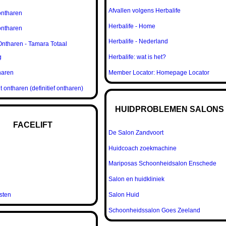
Afvallen volgens Herbalife
 ontharen
Herbalife - Home
 ontharen
Herbalife - Nederland
 Ontharen - Tamara Totaal
g
Herbalife: wat is het?
haren
Member Locator: Homepage Locator
ontharen (definitief ontharen)
HUIDPROBLEMEN SALONS
FACELIFT
De Salon Zandvoort
Huidcoach zoekmachine
Mariposas Schoonheidsalon Enschede
Salon en huidkliniek
osten
Salon Huid
Schoonheidssalon Goes Zeeland