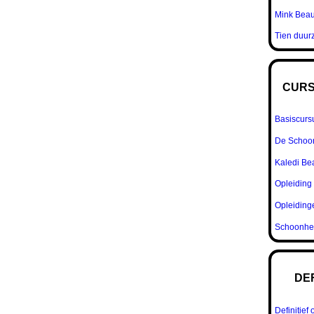
Mink Beau
Tien duu
CURS
Basiscurs
De Schoo
Kaledi Be
Opleiding
Opleiding
Schoonhei
DE
Definitief