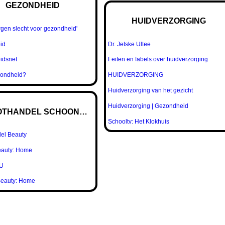
GEZONDHEID
HUIDVERZORGING
rgen slecht voor gezondheid'
id
Dr. Jetske Ultee
idsnet
Feiten en fabels over huidverzorging
zondheid?
HUIDVERZORGING
Huidverzorging van het gezicht
Huidverzorging | Gezondheid
THANDEL SCHOONHEID
Schooltv: Het Klokhuis
el Beauty
auty: Home
oU
Beauty: Home