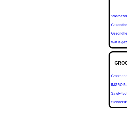
'Postbezo
Gezondhe
Gezondhe
Wat is ge
GROO
Groothand
IMGRO Be
Safety4y
Slenders