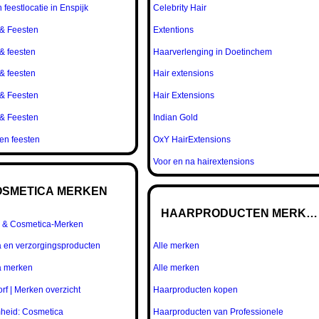
n feestlocatie in Enspijk
Celebrity Hair
 & Feesten
Extentions
 & feesten
Haarverlenging in Doetinchem
 & feesten
Hair extensions
 & Feesten
Hair Extensions
 & Feesten
Indian Gold
 en feesten
OxY HairExtensions
Voor en na hairextensions
OSMETICA MERKEN
HAARPRODUCTEN MERKE
 & Cosmetica-Merken
 en verzorgingsproducten
Alle merken
a merken
Alle merken
rf | Merken overzicht
Haarproducten kopen
heid: Cosmetica
Haarproducten van Professionele